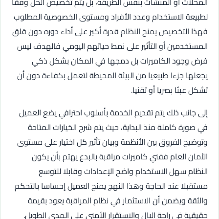
المحلات أو المنشآت بنفس الطريقة، بل يتم تخصيص الحل وفقا
لطبيعة الاستخدام وعدد الأفراد ومستوى الخصوصية المطلوب
فهذا التخصيص يمنح النظام قدرة أكبر على أداء دوره دون قلق
المستخدمين أو التأثير على نمط حياتهم اليومي فالهدف ليس
فرض وجود الكاميرات بل دمجها في المكان بشكل ذكي
يجعلها جزءا طبيعيا من البيئة المحيطة لتعمل بكفاءة دون أن
تشكل عبئا بصريا أو تقنيا.
إلى جانب ذلك يتم تقديم الخدمة بأسلوب احترافي يضع العميل
في صورة كاملة منذ البداية، حيث يتم شرح الخيارات المتاحة
وتوضيح الفروق بين الأنظمة وبيان تأثير كل اختيار على مستوى
الأمان العام ففني كاميرات مراقبة بالبدع يهتم بأن يكون
النظام سهل الاستخدام واضح الإعدادات وقابلا للتوسع
مستقبلا عند الحاجة وهذا النهج يمنح العميل إحساسا بالتحكم
والثقة ويضمن أن الاستثمار في نظام المراقبة يعود بقيمة
حقيقية في راحة البال والاستقرار الأمني على المدى الطويل.