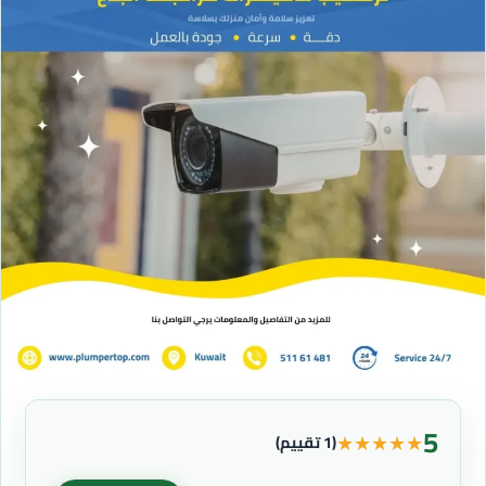
5
★
★
★
★
★
(1 تقييم)