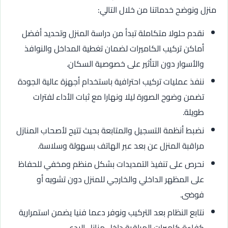
منزل ونوضح خدماتنا من خلال التالي:
نقدم حلولا متكاملة تبدأ من دراسة المنزل وتحديد أفضل
أماكن تركيب الكاميرات لضمان تغطية المداخل والنوافذ
والأسوار دون التأثير على خصوصية السكان.
ننفذ عمليات تركيب احترافية باستخدام أجهزة عالية الجودة
تضمن وضوح الصورة ليلا ونهارا مع ثبات الأداء لفترات
طويلة.
نضبط أنظمة التسجيل والمتابعة بحيث تتيح لأصحاب المنازل
مراقبة المنزل عن بعد عبر الهاتف بسهولة وسلاسة.
نحرص على تنفيذ التمديدات بشكل منظم ومخفي للحفاظ
على المظهر الداخلي والخارجي للمنزل دون تشويه أو
فوضى.
نتابع النظام بعد التركيب ونوفر دعما فنيا يضمن استمرارية
كفاءة كاميرات المراقبة داخل منازل البدع.