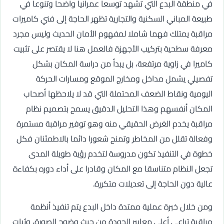
في منطقة البدع التي تشهد توسعا عمرانيا واضحا وتنوعا في
طبيعة المباني السكنية والتجارية تظهر الحاجة إلى فني كاميرات
مراقبة يمتلك فهما شاملا لمفهوم الأمان الحديث وليس مجرد
معرفة سطحية بتركيب الأجهزة فالعمل هنا لا يقتصر على تثبيت
كاميرا في زاوية مرتفعة، بل يبدأ من دراسة المكان بشكل
تفصيلي يشمل مداخل ومخارج الموقع ومسارات الحركة
اليومية ونقاط الضعف المحتملة التي قد لا يلاحظها أصحاب
المكان أنفسهم وهذا التحليل الدقيق يسمح بتصميم نظام
مراقبة يخدم الغرض الحقيقي منه وهو توفير مراقبة مستمرة
وفعالة تقلل من المخاطر وتمنح شعورا دائما بالاطمئنان فكل
خطوة في التنفيذ تكون مدروسة لتخدم رؤية طويلة المدى
تجعل النظام متناسقا مع المكان وقادرا على أداء دوره بكفاءة
عالية دون الحاجة إلى تعديلات متكررة.
ومن خلال خبرة عملية ممتدة داخل البدع يتم تنفيذ أنظمة
مراقبة تراعي أعلى معايير الجودة من حيث وضوح الصورة، وثبات