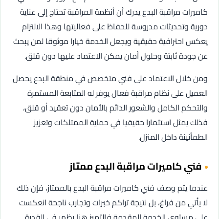
كاميرات مراقبة البدع يدرك أن أنظمة المراقبة تحتاج إلى عناية
دورية وتحديثات مدروسة للحفاظ على فعاليتها وهذا الالتزام
يعكس احترافية حقيقية ويجعل الخدمة خيارا موثوقا لمن يبحث
عن جودة ثابتة وحلول أمان يمكن الاعتماد عليها دون قلق.
ومن خلال الاعتماد على فني متخصص في منطقة البدع يحصل
العميل على نظام مراقبة فعال يوفر له المتابعة المستمرة
والتحكم الكامل والشعور الدائم بالأمان دون تعقيد أو قلق،
فذلك يمثل استثمارا حقيقيا في حماية الممتلكات وتعزيز
الطمأنينة داخل المنزل.
فني كاميرات مراقبة البدع ممتاز
عندما يتم وصف فني كاميرات مراقبة البدع بالممتاز، فإن ذلك
لا يأتي من فراغ، بل نتيجة تراكم خبرات وتجارب ناجحة انعكست
على مستوى الخدمة المقدمة فالتميز هنا يظهر في القدرة