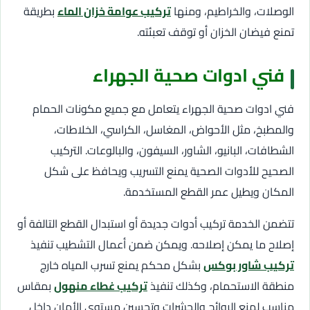
الوصلات، والخراطيم، ومنها
تركيب عوامة خزان الماء
بطريقة
تمنع فيضان الخزان أو توقف تعبئته.
فني ادوات صحية الجهراء
فني ادوات صحية الجهراء يتعامل مع جميع مكونات الحمام
والمطبخ، مثل الأحواض، المغاسل، الكراسي، الخلاطات،
الشطافات، البانيو، الشاور، السيفون، والبالوعات. التركيب
الصحيح للأدوات الصحية يمنع التسريب ويحافظ على شكل
المكان ويطيل عمر القطع المستخدمة.
تتضمن الخدمة تركيب أدوات جديدة أو استبدال القطع التالفة أو
إصلاح ما يمكن إصلاحه. ويمكن ضمن أعمال التشطيب تنفيذ
تركيب شاور بوكس
بشكل محكم يمنع تسرب المياه خارج
منطقة الاستحمام، وكذلك تنفيذ
تركيب غطاء منهول
بمقاس
مناسب لمنع الروائح والحشرات وتحسين مستوى الأمان داخل