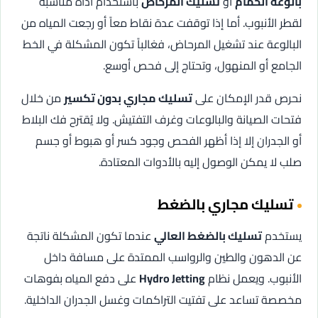
بالوعة الحمام
أو
تسليك المرحاض
باستخدام أداة مناسبة
لقطر الأنبوب. أما إذا توقفت عدة نقاط معاً أو رجعت المياه من
البالوعة عند تشغيل المرحاض، فغالباً تكون المشكلة في الخط
الجامع أو المنهول، وتحتاج إلى فحص أوسع.
نحرص قدر الإمكان على
تسليك مجاري بدون تكسير
من خلال
فتحات الصيانة والبالوعات وغرف التفتيش. ولا يُقترح فك البلاط
أو الجدران إلا إذا أظهر الفحص وجود كسر أو هبوط أو جسم
صلب لا يمكن الوصول إليه بالأدوات المعتادة.
تسليك مجاري بالضغط
يستخدم
تسليك بالضغط العالي
عندما تكون المشكلة ناتجة
عن الدهون والطين والرواسب الممتدة على مسافة داخل
الأنبوب. ويعمل نظام
Hydro Jetting
على دفع المياه بفوهات
مخصصة تساعد على تفتيت التراكمات وغسل الجدران الداخلية.