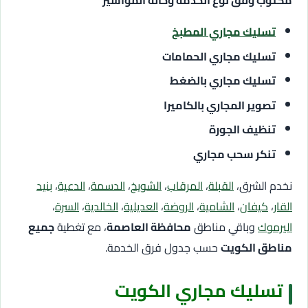
مكتوب وفق نوع الخدمة وحالة المواسير
تسليك مجاري المطبخ
تسليك مجاري الحمامات
تسليك مجاري بالضغط
تصوير المجاري بالكاميرا
تنظيف الجورة
تنكر سحب مجاري
نخدم الشرق،
القبلة
،
المرقاب
،
الشويخ
،
الدسمة
،
الدعية
،
بنيد
القار
،
كيفان
،
الشامية
،
الروضة
،
العديلية
،
الخالدية
،
السرة
،
اليرموك
وباقي مناطق
محافظة العاصمة
، مع تغطية
جميع
مناطق الكويت
حسب جدول فرق الخدمة.
تسليك مجاري الكويت