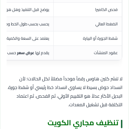
فحص الكاميرا
يوضح قبل التنفيذ وهل هو مس
الضغط العالي
يحسب بحسب طول الخط وحجم ا
شفط الجورة أو البيارة
يعتمد على السعة والكمية وال
عقود المنشآت
يقدم لها
عرض سعر
حسب عدد ا
لا تنشر كلين هاوس رقماً موحداً مضللاً لكل الحالات؛ لأن
انسداد حوض بسيط لا يساوي انسداد خط رئيسي أو شفط جورة.
البديل الأكثر عدلاً هو التقييم الأولي، ثم الفحص، ثم اعتماد
التكلفة قبل تشغيل المعدات.
تنظيف مجاري الكويت