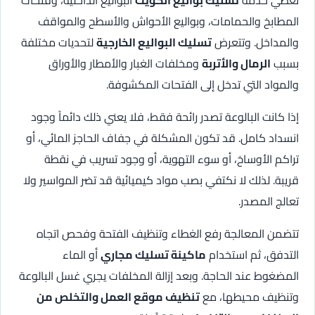
المطابخ والحمامات، وبواليع الأحواش والأسطح والمواقف
والمداخل. وتتعرض
تسليك البواليع الخارجية
لتحديات مختلفة
بسبب
الرمال والأتربة
ومخلفات الغبار والأمطار والأوراق
والمواد التي تدخل إلى الفتحات المكشوفة.
إذا كانت البالوعة تصدر رائحة فقط، فلا يعني ذلك دائماً وجود
انسداد كامل. قد تكون المشكلة في جفاف الحاجز المائي، أو
تراكم الأوساخ، أو سوء التهوية، أو وجود تسريب في نقطة
قريبة. لذلك لا نكتفي بصب مواد كيميائية قد تضر المواسير ولا
تعالج المصدر.
تتضمن المعالجة رفع الغطاء وتنظيف الفتحة وفحص اتجاه
التدفق، ثم استخدام
ماكينة تسليك مجاري
أو الماء
المضغوط عند الحاجة. وبعد إزالة المخلفات يجري غسل البالوعة
وتنظيف محيطها، مع
تنظيف موقع العمل والتخلص من