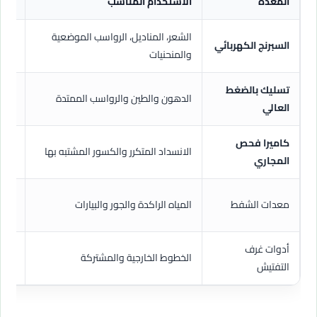
المعدة
الاستخدام المناسب
النت
الشعر، المناديل، الرواسب الموضعية
اختر
السبرنج الكهربائي
والمنحنيات
الأن
تسليك بالضغط
غسل 
الدهون والطين والرواسب الممتدة
العالي
أوس
كاميرا فحص
تحدي
الانسداد المتكرر والكسور المشتبه بها
المجاري
عشو
خفض
معدات الشفط
المياه الراكدة والجور والبيارات
السا
أدوات غرف
الوص
الخطوط الخارجية والمشتركة
التفتيش
التد