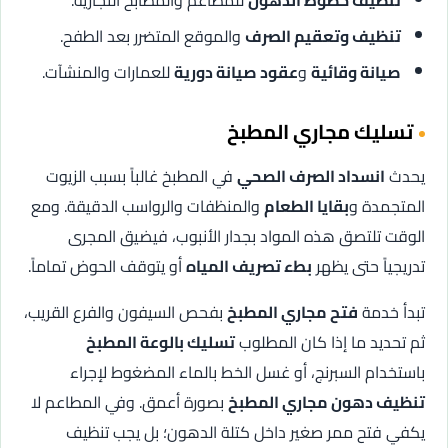
تنظيف خطوط الدهون
للمطاعم والمطابخ التجارية.
تنظيف وتعقيم الصرف
والموقع المتضرر بعد الطفح.
صيانة وقائية
و
عقود صيانة دورية
للعمارات والمنشآت.
تسليك مجاري المطبخ
يحدث
انسداد الصرف الصحي
في المطبخ غالباً بسبب الزيوت
المتجمدة و
بقايا الطعام
والمنظفات والرواسب الدقيقة. ومع
الوقت تلتصق هذه المواد بجدار الأنبوب، فيضيق المجرى
تدريجياً حتى يظهر
بطء تصريف المياه
أو يتوقف الحوض تماماً.
تبدأ خدمة
فتح مجاري المطبخ
بفحص السيفون والفرع القريب،
ثم تحديد ما إذا كان المطلوب
تسليك بالوعة المطبخ
باستخدام السبرنج، أو غسل الخط بالماء المضغوط لإجراء
تنظيف دهون مجاري المطبخ
بصورة أعمق. وفي المطاعم لا
يكفي فتح ممر صغير داخل كتلة الدهون؛ بل يجب تنظيف