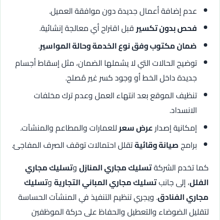
عدم إضافة أعمال جديدة دون موافقة العميل.
فحص بدون تكسير
قبل اقتراح أي معالجة إنشائية.
ضمان مكتوب وفق نوع الخدمة وحالة المواسير
.
توضيح الحالات التي لا يشملها الضمان، مثل إسقاط أجسام
جديدة داخل الخط أو وجود كسر غير مُصلح.
تنظيف الموقع بعد انتهاء العمل وعدم ترك مخلفات
الانسداد.
إمكانية إصدار
عرض سعر
للعمارات والمطاعم والمنشآت.
برامج
صيانة وقائية
تقلل احتمالات توقف الصرف المفاجئ.
كما تخدم الشركة
تسليك مجاري المنازل
و
تسليك مجاري
الفلل
، إلى جانب
تسليك مجاري المباني التجارية
و
تسليك
مجاري الفنادق
. ويجري تنظيم التنفيذ في المنشآت الحساسة
لتقليل الضوضاء والتعطيل والحفاظ على حركة الموظفين