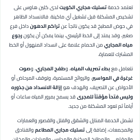
تعتمد خدمة
تسليك مجاري الكويت
لدى كلين هاوس على
تشخيص المشكلة قبل تشغيل أي ماكينة. فالانسداد الظاهر
في حوض المطبخ قد يكون ناتجاً عن
تراكم الدهون
داخل فرع
صغير، وقد يمتد إلى الخط الرئيسي، بينما يمكن أن يكون
رجوع
مياه المجاري
من الحمام علامة على انسداد المنهول أو الخط
المشترك للعمارة.
نتعامل مع
بطء تصريف المياه
، و
طفح المجاري
، و
صوت
غرغرة في المواسير
، والروائح المستمرة، وتوقف المرحاض أو
الأحواض عن التصريف. والهدف هو
إزالة الانسداد من جذوره
وليس فتحاً مؤقتاً للمجرى
قد يسمح بمرور المياه ساعات أو
أياماً ثم تعود المشكلة من جديد.
تشمل الخدمة المنازل والشقق والفلل والقصور والعمارات
والمجمعات، إضافة إلى
تسليك مجاري المطاعم
والفنادق
والمقاهي والمطابخ المركزية والمدارس والعيادات والمخازن.