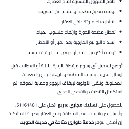
طفح المنهول المشترك أمام العمارة.
توقف مطبخ مطعم أو فندق عن التصريف.
انتشار مياه ملوثة داخل العقار.
تعطل مضخة الجورة وارتفاع منسوب المياه.
انسداد البواليع الخارجية بعد الغبار أو الأمطار.
توقف أكثر من حمام أو حوض في الوقت نفسه.
تُوضح للعميل أي رسوم مرتبطة بالزيارة الليلية أو العطلات قبل
إرسال الفريق، بحسب المنطقة وطبيعة البلاغ والمعدات
المطلوبة. وتبقى الأولوية لإيقاف الرجوع وحماية الموقع، ثم
استكمال التنظيف والفحص الجذري.
للحصول على
تسليك مجاري سريع
اتصل على 51161481،
وأرسل عبر واتساب اسم المنطقة ونوع العقار وصورة للمشكلة
إن أمكن. تتوفر
خدمة طوارئ متاحة في مدينة الكويت