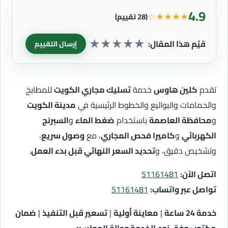
4.9
☆
★
★
★
★
(28 تقييم)
★
★
★
★
★
قيّم هذا المقال:
إرسال التقييم
تقدم
كلين هاوس
خدمة
تسليك مجاري الكويت
للمطابخ
والحمامات والبواليع والخطوط الرئيسية في
مدينة الكويت
و
محافظة العاصمة
باستخدام
ضغط الماء
و
السبرنج
الكهربائي
و
كاميرا فحص المجاري
، مع
وصول سريع
،
وتشخيص دقيق، و
تحديد السعر النهائي قبل بدء العمل
.
اتصل الآن:
51161481
تواصل عبر واتساب:
51161481
خدمة 24 ساعة
|
معاينة أولية
|
تسعير قبل التنفيذ
|
ضمان