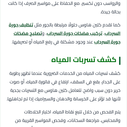
والرواسب دون تكسير، مع الحفاظ على مواسير الصرف إذا كانت
بحالة جيدة.
كما تقدم كلين هاوس حلولًا مرتبطة بالجور مثل
تنظيف جورة
السرداب
،
تركيب مضخات جورة السرداب
، و
تصليح مضخات
جورة السرداب
عند وجود مشكلة في رفع المياه أو تصريفها.
كشف تسربات المياه
كشف تسربات المياه من الخدمات الضرورية عندما تظهر رطوبة
على الجدار، بقع في السقف، ارتفاع في فاتورة المياه، أو صوت
خرير دون سبب واضح. تتعامل كلين هاوس مع التسربات بجدية
لأنها قد تؤثر على الخرسانة والدهان والسيراميك إذا تم تجاهلها.
يتم الفحص من خلال تتبع نقاط المياه، اختبار الخلاطات
والمحابس، مراجعة السخانات، وفحص المواسير القريبة من