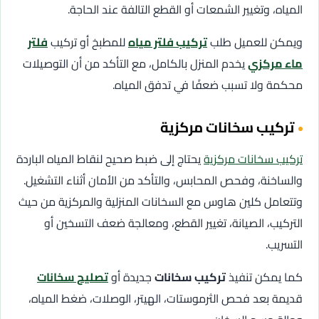
المياه، وتغيير الشمعات أو القطع التالفة عند الحاجة.
ويمكن للعميل طلب
تركيب فلتر مياه
للمطبخ أو تركيب
فلتر
ماء مركزي
يخدم المنزل بالكامل، مع التأكد من أن التوصيلات
محكمة ولا تسبب ضعفًا في تدفق المياه.
تركيب سخانات مركزية
تركيب سخانات مركزية
يحتاج إلى ضبط صحيح لنقاط المياه الباردة
والساخنة، وفحص المحابس، والتأكد من الأمان أثناء التشغيل.
وتتعامل كلين هاوس مع السخانات المنزلية والمركزية من حيث
التركيب، الصيانة، تغيير القطع، ومعالجة ضعف التسخين أو
التسريب.
كما يمكن تنفيذ
تركيب سخانات
جديدة أو
تصليح سخانات
قديمة بعد فحص الثرموستات، الهيتر، الوصلات، ضغط المياه،