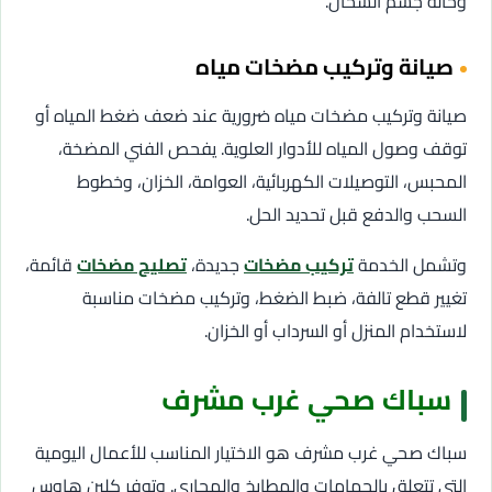
وحالة جسم السخان.
صيانة وتركيب مضخات مياه
صيانة وتركيب مضخات مياه ضرورية عند ضعف ضغط المياه أو
توقف وصول المياه للأدوار العلوية. يفحص الفني المضخة،
المحبس، التوصيلات الكهربائية، العوامة، الخزان، وخطوط
السحب والدفع قبل تحديد الحل.
وتشمل الخدمة
تركيب مضخات
جديدة،
تصليح مضخات
قائمة،
تغيير قطع تالفة، ضبط الضغط، وتركيب مضخات مناسبة
لاستخدام المنزل أو السرداب أو الخزان.
سباك صحي غرب مشرف
سباك صحي غرب مشرف هو الاختيار المناسب للأعمال اليومية
التي تتعلق بالحمامات والمطابخ والمجاري. وتوفر كلين هاوس