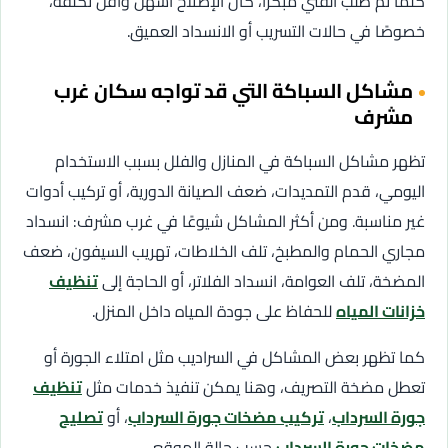
كلما تم طلب الفني مبكرًا، كان الإصلاح أسهل وأقل تكلفة،
خصوصًا في حالات التسريب أو الانسداد العميق.
مشاكل السباكة التي قد تواجه سكان غرب
مشرف
تظهر مشاكل السباكة في المنازل والفلل بسبب الاستخدام
اليومي، قدم التمديدات، ضعف الصيانة الدورية، أو تركيب أدوات
غير مناسبة. ومن أكثر المشاكل شيوعًا في غرب مشرف: انسداد
مجاري الحمام والمطبخ، تلف الخلاطات، تهريب السيفون، ضعف
المضخة، تلف العوامة، انسداد الفلاتر، أو الحاجة إلى
تنظيف
خزانات المياه
للحفاظ على جودة المياه داخل المنزل.
كما تظهر بعض المشاكل في السراديب مثل امتلاء الجورة أو
تعطل مضخة التصريف، وهنا يمكن تنفيذ خدمات مثل
تنظيف
جورة السرداب
،
تركيب مضخات جورة السرداب
، أو
تصليح
مضخات جورة السرداب
حسب حالة الموقع.