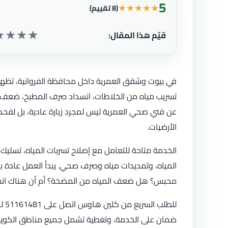
5
★
★
★
★
★
(8 تقييم)
★
★
★
★
قيّم هذا المقال:
في بيوت وشقق العمرية داخل محافظة الفروانية، تظهر أع
تسريب مياه من الخلاطات، انسداد صرف المطبخ، ضعف ضغ
عن فني صحي العمرية ليس لمجرد زيارة عادية، بل لفح
الأرضيات.
الخدمة متاحة للتعامل مع إصلاح تسربات المياه، تسل
المياه، وتمديدات مياه وصرف صحي. يبدأ العمل عادة
محبس؟ هل ضعف المياه من المضخة؟ أم أن هناك انسدادً
ضمان على الخدمة، وتغطية تشمل جميع مناطق الكويت