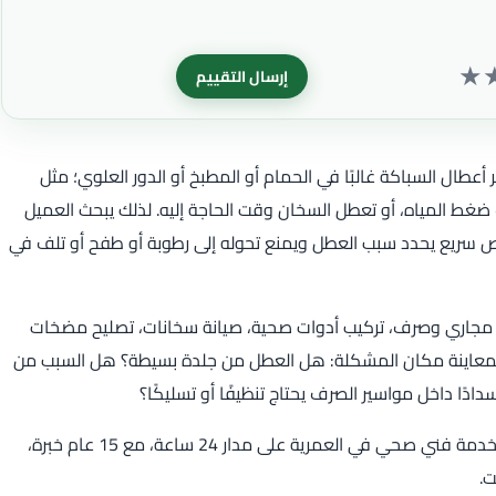
★
إرسال التقييم
طال السباكة غالبًا في الحمام أو المطبخ أو الدور العلوي؛ مثل
ط المياه، أو تعطل السخان وقت الحاجة إليه. لذلك يبحث العميل
ص سريع يحدد سبب العطل ويمنع تحوله إلى رطوبة أو طفح أو تلف في
يك مجاري وصرف، تركيب أدوات صحية، صيانة سخانات، تصليح مضخات
 بمعاينة مكان المشكلة: هل العطل من جلدة بسيطة؟ هل السبب من
ا داخل مواسير الصرف يحتاج تنظيفًا أو تسليكًا؟
للطلب السريع من كلين هاوس اتصل على 51161481 لخدمة فني صحي في العمرية على مدار 24 ساعة، مع 15 عام خبرة،
.