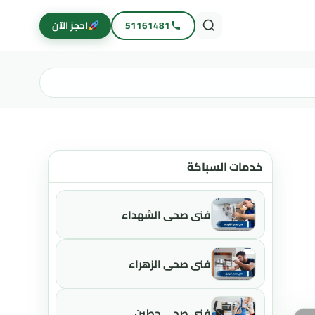
51161481
احجز الآن
خدمات السباكة
فني صحي الشهداء
فني صحي الزهراء
فني صحي حطين