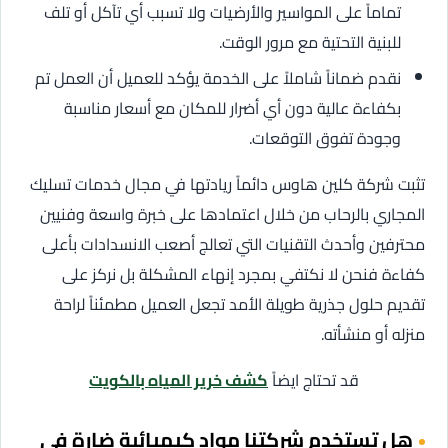
تماماً على المواسير والأرضيات ولا تسبب أي تآكل أو تلف
للبنية التحتية مع مرور الوقت.
نقدم ضماناً شاملاً على الخدمة يؤكد للعميل أن العمل تم
بكفاءة عالية دون أي أضرار للمكان مع أسعار مناسبة
وجودة تفوق التوقعات.
تثبت شركة كلين هاوس دائماً ريادتها في مجال خدمات تسليك
المجاري بالرحاب من خلال اعتمادها على خبرة واسعة وفنيين
محترفين وأحدث التقنيات التي تعالج أصعب الانسدادات بأعلى
كفاءة فنحن لا نكتفي بمجرد إنهاء المشكلة بل نركز على
تقديم حلول جذرية طويلة الأمد تجعل العميل مطمئناً لراحة
منزله أو منشأته.
قد تحتاج ايضاً
كشف خرير المياه بالكويت
هل تستخدم شركتنا مواد كيميائية ضارة في