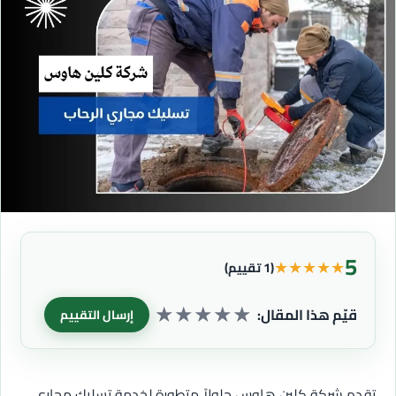
5
★
★
★
★
★
(1 تقييم)
★
★
★
★
★
قيّم هذا المقال:
إرسال التقييم
تقدم شركة كلين هاوس حلولاً متطورة لخدمة تسليك مجاري