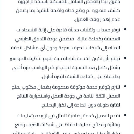
دقيق تبدأ بالفحص الشامل للمشكلة باستخدام أجهزة
كشف متطورة ثم وضع خطة واضحة للتنفيذ بما يضمن
عدم إهدار وقت العميل.
نوفر معدات وتقنيات حديثة قادرة على إزالة الانسدادات
العميقة بكفاءة عالية، فيضمن عودة التدفق الطبيعي
للمياه إلى شبكات الصرف بسرعة ودون أي مشاكل لاحقة.
نهتم بأن تكون الخدمة شاملة حيث نقوم بتنظيف المواسير
بشكل كامل بعد التسليك لتجنب تراكم الرواسب مرة أخرى
وللحفاظ على كفاءة الشبكة لفترة أطول.
نلتزم بتوفير خدمة موثوقة مدعومة بضمان مكتوب يمنح
العميل الثقة التامة في جودة العمل واستمرارية النتائج
لفترة طويلة دون الحاجة إلى تكرار الإصلاح.
نقدم للعميل خدمة إضافية تتمثل في تزويده بتعليمات
وقائية ونصائح عملية للحفاظ على شبكات الصرف ومنع
تكرار الأعطال مما يعكس حرص الشركة على راحة عملائها.