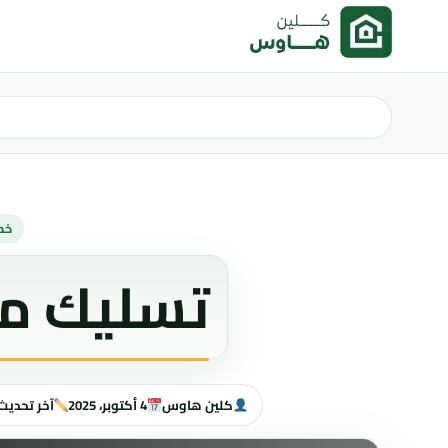
خطى إلى المحتوى
خد
تسليك م
كلين هاوس
4 أكتوبر، 2025
آخر تحديث