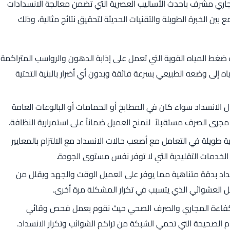
ي مشرف بأحدث الأساليب العصرية التي تضمن معالجة الانسدادات
ن الخبرة الطويلة والتقنيات الحديثة لتحقيق نتائج مثالية، وذلك
ط المياه القوية التي تعمل على إذابة الدهون والرواسب المتراكمة
إلى وضعه الطبيعي بسرعة فائقة وبدون أي أضرار بالبنية التحتية
لانسداد سواء كان في المطابخ أو الحمامات أو البالوعات العامة
جرى الصرف مستقبلاً لنمنح العميل ضماناً على استمرارية النظافة.
ويلة في التعامل مع أصعب حالات الانسداد مع الالتزام بالمعايير
 الخدمات التقليدية التي لا توفر نفس مستوى الجودة.
داد بدقة متناهية مما يوفر على العميل الوقت والجهد ويقلل من
عمل العشوائي الذي يتسبب في تكرار المشكلة مرة أخرى.
ار كفاءة المجاري والصرف الصحي حيث نقوم بعمل فحص وقائي
م الصحيحة التي تحمي الشبكة من تراكم الشوائب وتكرار الانسداد.