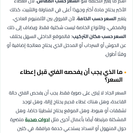
أهم ما يغيّر التكلفة هو
السعر حسب المقاس
، لأن الغطاء
الأكبر يحتاج مادة أكثر وجهدًا أعلى في المناولة والتثبيت. كذلك
يتغير
السعر حسب الخامة
، لأن الفروق بين الألمنيوم العادي،
والمخفي، والأنواع الخاصة ليست شكلية فقط. ويضاف إلى ذلك
السعر حسب مكان التركيب
؛ فالموقع الداخلي السهل يختلف
عن الحوش أو السرداب أو المدخل الذي يحتاج معالجة إضافية أو
وقتًا أطول.
ما الذي يجب أن يفحصه الفني قبل إعطاء
السعر؟
السعر الجاد لا يُبنى على صورة فقط. يجب أن يفحص الفني حالة
القاعدة، وهل هناك غطاء قديم يحتاج إزالة، وهل توجد
تشققات أو هبوط، وهل الموقع يحتاج تشطيبًا خاصًا، وهل
المشكلة مرتبطة أيضًا بأعمال أخرى مثل
ادوات صحية
متضررة
حول المنهول أو انسداد يستدعي خدمة مرافقة. في كلين