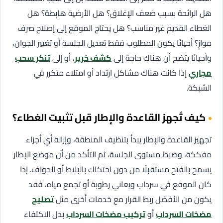
هل الرائحة بسبب ضعف الإغلاق؟ هل الأرضية هابطة؟ هل
الغطاء القديم غير مناسب؟ هل يحتاج الموقع إلى إصلاح صرف
موازٍ؟ أحيانًا يكون المطلوب فقط تعديل الجلسة أو تغيير الجوان،
وأحيانًا يتضح أن هناك حاجة إلى
كشف خرير
، أو إلى
تنكر سحب
مجاري
إذا كانت هناك مشاكل ارتداد أو امتلاء متكرر في
الشبكة.
كيف تُجهز القاعدة والإطار قبل تثبيت الغطاء؟
تجهيز القاعدة والإطار يبدأ بتنظيف المنطقة، وإزالة أي أجزاء
مفككة، وضبط مستوى الجلسة، ثم التأكد من أن موضع الإطار
يسمح بالفتح مستقبلًا من دون احتكاك بالبلاط أو الحواف. إذا
كان الموقع في سرداب ويعاني رطوبة أو تجمع مياه، فقد
يكون من الأفضل ربط القرار مع خدمات أخرى مثل
تصليح
مضخات السرداب
أو
تركيب مضخات السرداب
بدل الاكتفاء