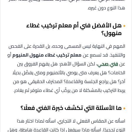
هذا النوع دون غيره.
هل الأفضل فني أم معلم تركيب غطاء
منهول؟
المهم في النهاية ليس المسمى وحده، بل القدرة على الفحص
والتنفيذ. قد تسمع عن
معلم تركيب غطاء منهول المنيوم
أو
عن
فني صحي
، لكن السؤال الأهم: هل يفهم الفروق بين
الخامات؟ هل يعرف متى يوصي بالألمنيوم ومتى يفضّل بديلًا
آخر؟ هل يراجع الجلسة والقاعدة؟ المحترف الحقيقي هو من
يربط التركيب بالمشكلة لا من يركّب أي غطاء متوفر ثم يغادر.
ما الأسئلة التي تكشف خبرة الفني فعلًا؟
اسأله عن المقاس الفعلي لا التجاري. اسأله لماذا اختار هذا
النوع تحديدًا. اسأله ماذا سيفعل إذا كانت القاعدة هابطة، وهل