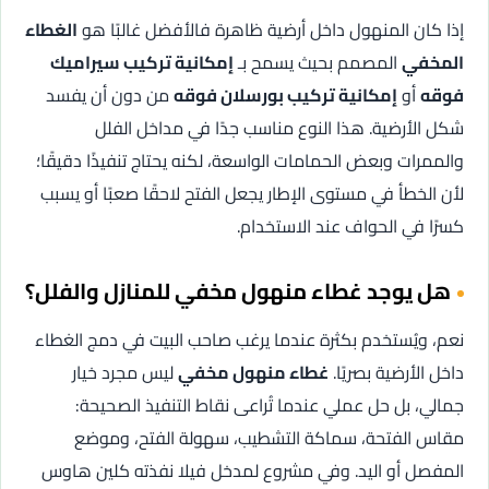
إذا كان المنهول داخل أرضية ظاهرة فالأفضل غالبًا هو
الغطاء
المخفي
المصمم بحيث يسمح بـ
إمكانية تركيب سيراميك
فوقه
أو
إمكانية تركيب بورسلان فوقه
من دون أن يفسد
شكل الأرضية. هذا النوع مناسب جدًا في مداخل الفلل
والممرات وبعض الحمامات الواسعة، لكنه يحتاج تنفيذًا دقيقًا؛
لأن الخطأ في مستوى الإطار يجعل الفتح لاحقًا صعبًا أو يسبب
كسرًا في الحواف عند الاستخدام.
هل يوجد غطاء منهول مخفي للمنازل والفلل؟
نعم، ويُستخدم بكثرة عندما يرغب صاحب البيت في دمج الغطاء
داخل الأرضية بصريًا.
غطاء منهول مخفي
ليس مجرد خيار
جمالي، بل حل عملي عندما تُراعى نقاط التنفيذ الصحيحة:
مقاس الفتحة، سماكة التشطيب، سهولة الفتح، وموضع
المفصل أو اليد. وفي مشروع لمدخل فيلا نفذته كلين هاوس