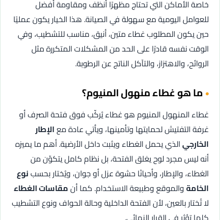
خاصة الأماكن التي تحتاج مظهرًا أنظف ومقاومة أفضل
للعوامل اليومية مع سهولة في الصيانة. هذا الخيار يكون عمليًا
حين يكون المطلوب غطاء متين، أنيق، مناسب للتشطيب، وفي
الوقت نفسه قادرًا على الحد من المشكلات المتكررة مثل
الروائح، والاهتزاز، والتآكل الناتج عن الرطوبة.
ما هو غطاء منهول المنيوم؟
غطاء المنهول المنيوم هو غطاء يُركّب فوق فتحة الصرف أو
غرفة التفتيش لحمايتها وتأمينها، ويأتي عادة مع
الإطار
الخارجي
الذي يحمل الغطاء ويثبت داخل الأرضية. أهم ما يميزه
أنه ليس مجرد لوح يغلق الفتحة، بل نظام كامل يتكوّن من
الغطاء، والإطار، وأحيانًا حشوة عزل أو جوان، ويُختار بحسب
نوع
الخامة
والموقع وطبيعة الاستخدام. كما أن
مقاسات الغطاء
لا تُختار بالعين، لأن الفتحة الداخلية وحالة الحواف ونوع التشطيب
كلها تؤثر في القرار النهائي.