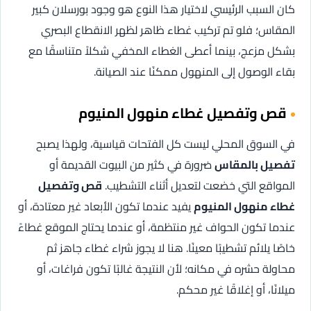
كان السبب الرئيسي لاختيار هذا النوع هو وجود بورسلان كبير
المقاس؛ فلو تم تركيب غطاء ظاهر لظهر الانقطاع البصري
بشكل مزعج، بينما أعطى الغطاء المخفي شكلاً متناسقًا مع
بقاء الوصول إلى المنهول ممكنًا عند الصيانة.
قص وتفصيل غطاء منهول المنيوم
في السوق المحلي ليست كل الفتحات قياسية، ولهذا يصبح
تفصيل بالمقاس
ضرورة في كثير من البيوت القديمة أو
المواقع التي خضعت لتعديل أثناء التشطيب.
قص وتفصيل
غطاء منهول المنيوم
يفيد عندما تكون الأبعاد غير معتادة، أو
عندما تكون الحواف غير منتظمة، أو عندما يحتاج الموقع غطاءً
خاصًا يلائم تشطيبًا معينًا. هنا لا يجوز شراء غطاء جاهز ثم
محاولة حشره في مكانه؛ لأن النتيجة غالبًا تكون فراغات، أو
ميلانًا، أو إغلاقًا غير محكم.