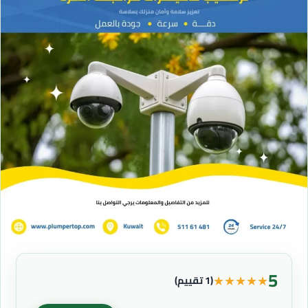
5
★
★
★
★
★
(1 تقييم)