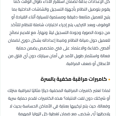
كل الإعدادات بدقة لضمان استقرار الأداء طوال الوقت كما
يقوم بتوصيل النظام بأجهزة التسجيل والشاشات الداخلية بما
يتيح للعميل متابعة دقيقة ومستمرة للسيارة أثناء القيادة أو
الوقوف وبعد التركيب يتم إجراء اختبارات شاملة للنظام للتأكد
من جودة الصورة وجودة التسجيل ليلاً ونهاراً، مع تقديم نصائح
للعميل حول صيانة النظام وضبط إعداداته بشكل دوري لضمان
أقصى كفاءة والاعتماد على فني متخصص يضمن حماية
فعالة واستثمار طويل الأمد في أمان سيارتك دون أي قلق من
الأعطال أو ضعف المراقبة.
كاميرات مراقبة مخفية بالسرة
لماذا تعتبر كاميرات المراقبة المخفية خيارًا مثاليًا لمراقبة منزلك
أو شركتك دون لفت الانتباه؟ هذه الكاميرات تقدم حماية سرية
وفعالة، حيث يتم تركيبها بعناية في الأماكن الحساسة بحيث لا
يلاحظها أي شخص، مع ضمان تغطية كل الزوايا المهمة