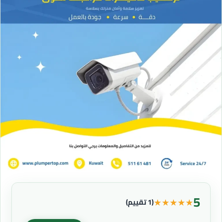
5
★
★
★
★
★
(1 تقييم)