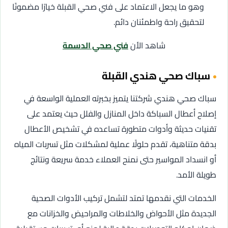
وهو ما يجعل الاعتماد على فني صحي القبلة خيارًا مضمونًا
لتحقيق راحة واطمئنان دائم.
شاهد الأن
فني صحي الدسمة
سباك صحي هندي القبلة
سباك صحي هندي شركتنا يتميز بخبرته العملية الواسعة في
إصلاح أعطال السباكة داخل المنازل والفلل حيث يعتمد على
تقنيات حديثة وأدوات متطورة تساعده في تشخيص الأعطال
بدقة متناهية، تقدم حلولًا عملية لمشكلات مثل تسربات المياه
أو انسداد المواسير حتى نمنح العملاء خدمة سريعة ونتائج
طويلة الأمد.
الخدمات التي نقدمها تمتد لتشمل تركيب الأدوات الصحية
الجديدة مثل الأحواض والخلاطات والمراحيض والخزانات مع