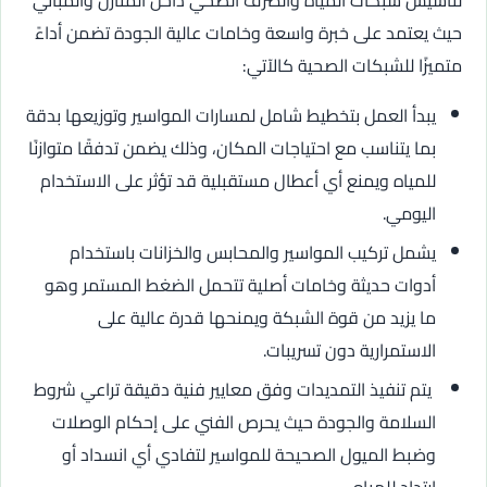
لتأسيس شبكات المياه والصرف الصحي داخل المنازل والمباني
حيث يعتمد على خبرة واسعة وخامات عالية الجودة تضمن أداءً
متميزًا للشبكات الصحية كالآتي:
يبدأ العمل بتخطيط شامل لمسارات المواسير وتوزيعها بدقة
بما يتناسب مع احتياجات المكان، وذلك يضمن تدفقًا متوازنًا
للمياه ويمنع أي أعطال مستقبلية قد تؤثر على الاستخدام
اليومي.
يشمل تركيب المواسير والمحابس والخزانات باستخدام
أدوات حديثة وخامات أصلية تتحمل الضغط المستمر وهو
ما يزيد من قوة الشبكة ويمنحها قدرة عالية على
الاستمرارية دون تسريبات.
يتم تنفيذ التمديدات وفق معايير فنية دقيقة تراعي شروط
السلامة والجودة حيث يحرص الفني على إحكام الوصلات
وضبط الميول الصحيحة للمواسير لتفادي أي انسداد أو
ارتداد للمياه.