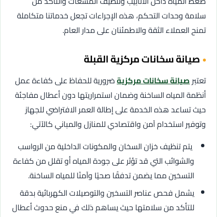
ضغط المياه داخل الأنابيب وتنظيف المشعات والتأكد من
سلامة وحدات التحكم، هذه الإجراءات تجعل خدماتنا متكاملة
تمنح العملاء الثقة والاطمئنان على مدار العام.
صيانة سخانات مركزية القبلة
تعتبر
صيانة سخانات مركزية
ضرورية للحفاظ على كفاءة عمل
أنظمة المياه الساخنة وضمان استمراريتها دون أعطال مفاجئة
حيث تساعد هذه الخدمة على إطالة العمر الافتراضي للجهاز
وتوفير استخدام آمن واقتصادي للمنازل والمباني كالآتي:
يتم تنظيف خزان السخان والمكونات الداخلية من الرواسب
والشوائب التي قد تؤثر على جودة المياه أو تقلل من كفاءة
التسخين مما يضمن تدفقًا صحيًا وآمنًا للمياه الساخنة.
يشمل فحص عناصر التسخين والتوصيلات الكهربائية بدقة
للتأكد من سلامتها حيث يساهم ذلك في منع حدوث أعطال