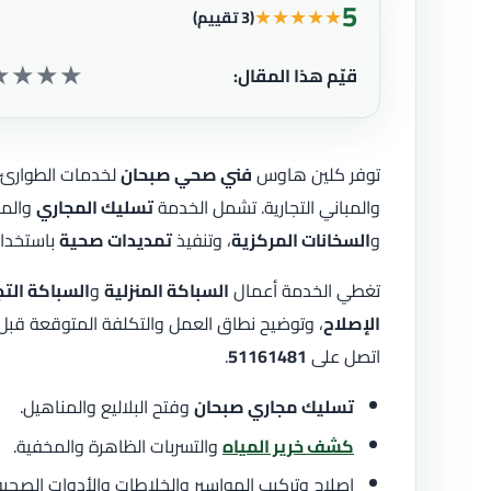
5
★
★
★
★
★
(3 تقييم)
★
★
★
★
قيّم هذا المقال:
توفر كلين هاوس
فني صحي صبحان
لخدمات الطوارئ و
والمباني التجارية. تشمل الخدمة
تسليك المجاري
والمن
و
السخانات المركزية
، وتنفيذ
تمديدات صحية
باستخدام
تغطي الخدمة أعمال
السباكة المنزلية
و
السباكة التج
الإصلاح
، وتوضيح نطاق العمل والتكلفة المتوقعة قبل ا
اتصل على
51161481
.
تسليك مجاري صبحان
وفتح البلاليع والمناهيل.
كشف خرير المياه
والتسربات الظاهرة والمخفية.
إصلاح وتركيب المواسير والخلاطات والأدوات الصحية