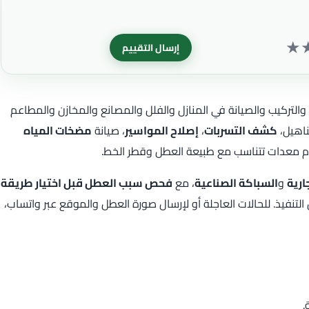
★
إرسال التقييم
التركيب والصيانة في المنازل والفلل والمصانع والمخازن والمطاعم
اهيل،
كشف التسربات
،
إصلاح المواسير
، صيانة
مضخات المياه
 معدات تتناسب مع طبيعة العطل وقطر الخط.
ارية
و
السباكة الصناعية
، مع
فحص سبب العطل قبل اختيار طريقة
لتنفيذ. للحالات العاجلة أو لإرسال صورة العطل والموقع عبر واتساب،
.