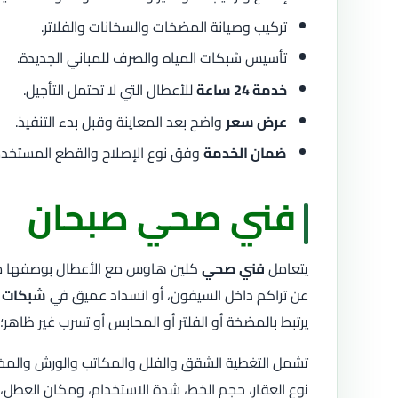
تركيب وصيانة المضخات والسخانات والفلاتر.
تأسيس شبكات المياه والصرف للمباني الجديدة.
خدمة 24 ساعة
للأعطال التي لا تحتمل التأجيل.
عرض سعر
واضح بعد المعاينة وقبل بدء التنفيذ.
ضمان الخدمة
وفق نوع الإصلاح والقطع المستخدم
فني صحي صبحان
يتعامل
فني صحي
كلين هاوس مع الأعطال بوصفها منظو
عن تراكم داخل السيفون، أو انسداد عميق في
شبكات 
يرتبط بالمضخة أو الفلتر أو المحابس أو تسرب غير ظاهر؛
تشمل التغطية الشقق والفلل والمكاتب والورش والمخاز
نوع العقار، حجم الخط، شدة الاستخدام، ومكان العطل