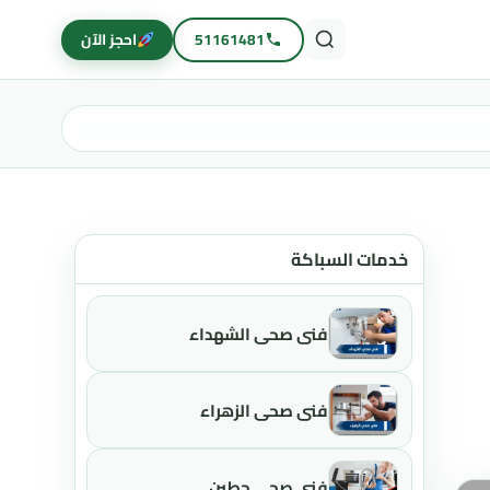
51161481
احجز الآن
خدمات السباكة
فني صحي الشهداء
فني صحي الزهراء
فني صحي حطين