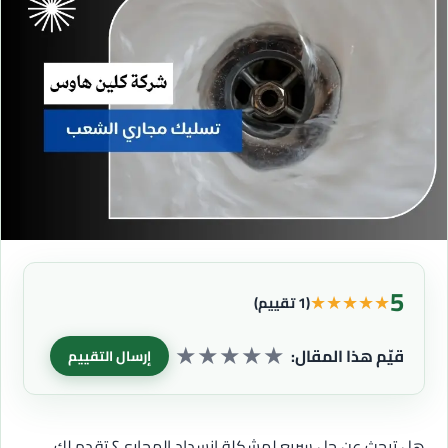
5
★
★
★
★
★
(1 تقييم)
★
★
★
★
★
قيّم هذا المقال:
إرسال التقييم
هل تبحث عن حل سريع لمشكلة انسداد المجاري؟ تقدم لك